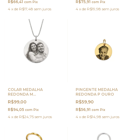
R$66,41
R$75,91
com
Pix
com
Pix
4
x
de
R$17,48
sem juros
4
x
de
R$19,98
sem juros
COLAR MEDALHA
PINGENTE MEDALHA
REDONDA M
REDONDA P OURO
PERSONALIZADA PRATA
R$99,00
R$59,90
R$94,05
R$56,91
com
Pix
com
Pix
4
x
de
R$24,75
sem juros
4
x
de
R$14,98
sem juros