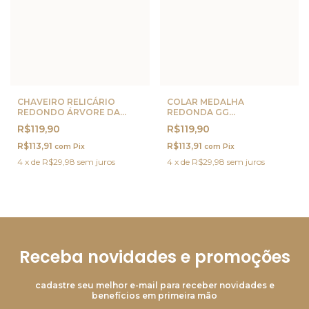
CHAVEIRO RELICÁRIO
COLAR MEDALHA
REDONDO ÁRVORE DA
REDONDA GG
VIDA OURO
PERSONALIZADA OURO
R$119,90
R$119,90
R$113,91
R$113,91
com
Pix
com
Pix
4
x
de
R$29,98
sem juros
4
x
de
R$29,98
sem juros
Receba novidades e promoções
cadastre seu melhor e-mail para receber novidades e
benefícios em primeira mão