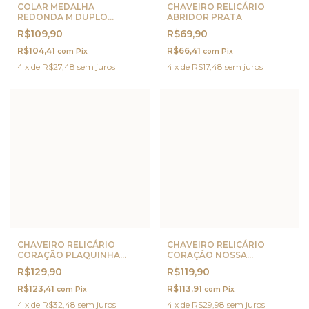
COLAR MEDALHA
CHAVEIRO RELICÁRIO
REDONDA M DUPLO
ABRIDOR PRATA
PERSONALIZADA OURO
R$109,90
R$69,90
R$104,41
R$66,41
com
Pix
com
Pix
4
x
de
R$27,48
sem juros
4
x
de
R$17,48
sem juros
CHAVEIRO RELICÁRIO
CHAVEIRO RELICÁRIO
CORAÇÃO PLAQUINHA
CORAÇÃO NOSSA
PERSONALIZADA PRATA
SENHORA PRATA
R$129,90
R$119,90
R$123,41
R$113,91
com
Pix
com
Pix
4
x
de
R$32,48
sem juros
4
x
de
R$29,98
sem juros